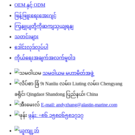
OEM နှင့် ODM
ဖြန့်ဖြူးရေးအေးဂျင့်
ကြှနျုပျတို့ကိုဆကျသှယျရနျ
သတင်းများ
ဒေါင်းလုဒ်လုပ်ပါ
ကိုယ်ရေးအချက်အလက်မူဝါဒ
သမဝါယမ မဟာမိတ်အဖွဲ့
ခြံ 9၊ Nanliu လမ်း၊ Liuting လမ်း၊ Chengyang
ခရိုင်၊ Qingdao၊ Shandong ပြည်နယ်၊ China
E-mail: andyzhang@alastin-marine.com
ဖုန်း: +၈၆ ၁၅၈၀၆၅၈၁၇၁၇