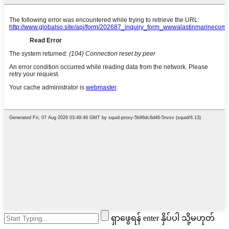
ရှာဖွေရန် enter နှိပ်ပါ သို့မဟုတ်