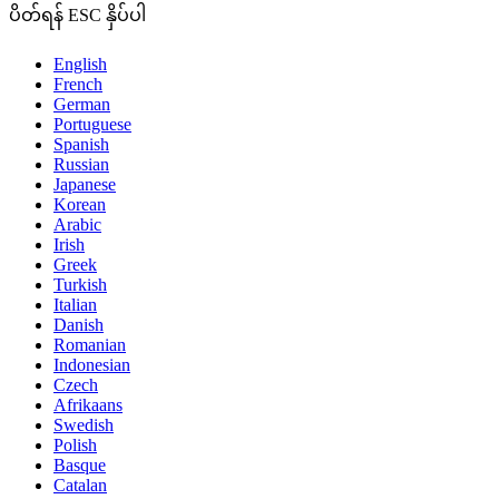
ပိတ်ရန် ESC နှိပ်ပါ
English
French
German
Portuguese
Spanish
Russian
Japanese
Korean
Arabic
Irish
Greek
Turkish
Italian
Danish
Romanian
Indonesian
Czech
Afrikaans
Swedish
Polish
Basque
Catalan