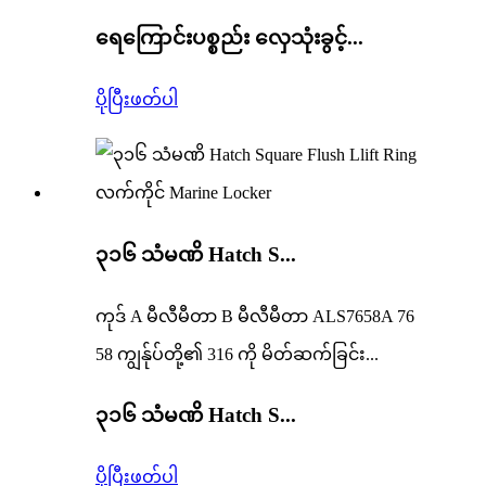
ရေကြောင်းပစ္စည်း လှေသုံးခွင့်...
ပိုပြီးဖတ်ပါ
၃၁၆ သံမဏိ Hatch S...
ကုဒ် A မီလီမီတာ B မီလီမီတာ ALS7658A 76
58 ကျွန်ုပ်တို့၏ 316 ကို မိတ်ဆက်ခြင်း...
၃၁၆ သံမဏိ Hatch S...
ပိုပြီးဖတ်ပါ