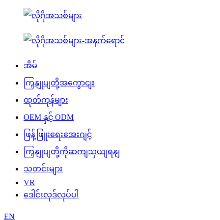
အိမ်
ကြှနျုပျတို့အကွောငျး
ထုတ်ကုန်များ
OEM နှင့် ODM
ဖြန့်ဖြူးရေးအေးဂျင့်
ကြှနျုပျတို့ကိုဆကျသှယျရနျ
သတင်းများ
VR
ဒေါင်းလုဒ်လုပ်ပါ
EN