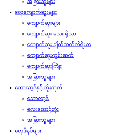
အခြားသူများ
လှေကျောက်ဆူးများ
ကျောက်ဆူးများ
ကျောက်ဆူး လေး ရိုလာ
ကျောက်ဆူး ချိတ်ဆက်ကိရိယာ
ကျောက်ဆူးကွင်းဆက်
ကျောက်ဆူးကြိုး
အခြားသူများ
ဘောလာ့ဒ်နှင့် ဘိုးဘုတ်
ဘောလာ့ဒ်
လေးထောင့်တုံး
အခြားသူများ
လှေဖိနပ်များ