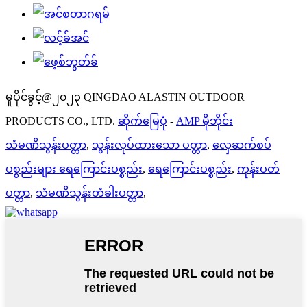
မူပိုင်ခွင့်@၂၀၂၃ QINGDAO ALASTIN OUTDOOR
PRODUCTS CO., LTD.
ဆိုက်မြေပုံ
-
AMP မိုဘိုင်း
သံမဏိသွန်းပတ္တာ
,
သွန်းလုပ်ထားသော ပတ္တာ
,
လှေဆက်စပ်
ပစ္စည်းများ ရေကြောင်းပစ္စည်း
,
ရေကြောင်းပစ္စည်း
,
ကုန်းပတ်
ပတ္တာ
,
သံမဏိသွန်းတံခါးပတ္တာ
,