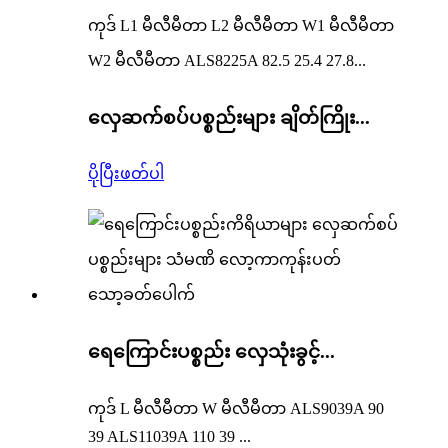
ကုဒ် L1 မီလီမီတာ L2 မီလီမီတာ W1 မီလီမီတာ
W2 မီလီမီတာ ALS8225A 82.5 25.4 27.8...
လှေဆက်စပ်ပစ္စည်းများ ချိတ်ကြိုး...
ပိုပြီးဖတ်ပါ
ရေကြောင်းပစ္စည်း လှေသုံးခွင့်...
ကုဒ် L မီလီမီတာ W မီလီမီတာ ALS9039A 90
39 ALS11039A 110 39 ...