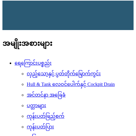
အမျိုးအစားများ
ရေကြောင်းပစ္စည်း
လှည့်သော့နှင့် ပွတ်တိုက်မြှောက်ကွင်း
Hull & Tank လေဝင်ပေါက်နှင့် Cockpit Drain
အင်တင်နာ အခြေခံ
ပတ္တာများ
ကုန်းပတ်ဖြည့်စက်
ကုန်းပတ်ပြား