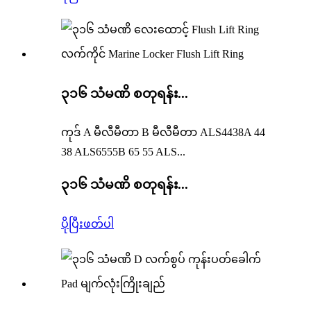
၃၁၆ သံမဏိ စတုရန်း...
ကုဒ် A မီလီမီတာ B မီလီမီတာ ALS4438A 44
38 ALS6555B 65 55 ALS...
၃၁၆ သံမဏိ စတုရန်း...
ပိုပြီးဖတ်ပါ