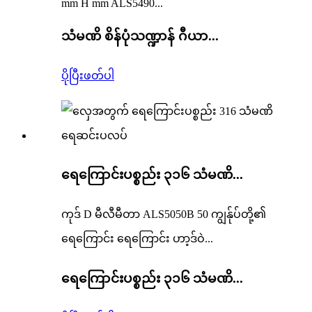
mm H mm ALS5490...
သံမဏိ စိန်ပုံသဏ္ဍာန် ဂီယာ...
ပိုပြီးဖတ်ပါ
ရေကြောင်းပစ္စည်း ၃၁၆ သံမဏိ...
ကုဒ် D မီလီမီတာ ALS5050B 50 ကျွန်ုပ်တို့၏
ရေကြောင်း ရေကြောင်း ဟာ့ဒ်ဝဲ...
ရေကြောင်းပစ္စည်း ၃၁၆ သံမဏိ...