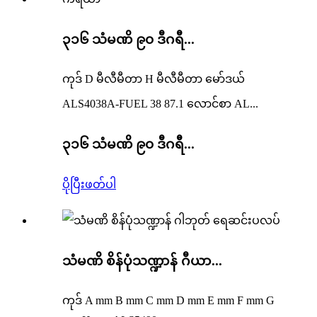
၃၁၆ သံမဏိ ၉၀ ဒီဂရီ...
ကုဒ် D မီလီမီတာ H မီလီမီတာ မော်ဒယ်
ALS4038A-FUEL 38 87.1 လောင်စာ AL...
၃၁၆ သံမဏိ ၉၀ ဒီဂရီ...
ပိုပြီးဖတ်ပါ
သံမဏိ စိန်ပုံသဏ္ဍာန် ဂီယာ...
ကုဒ် A mm B mm C mm D mm E mm F mm G