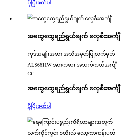
ပိုပြီးဖတ်ပါ
အထွေထွေရည်ရွယ်ချက် လှေစီးအင်္ကျီ
ကုဒ်အမျိုးအစား အသိအမှတ်ပြုလက်မှတ်
ALS6611W အားကစား အသက်ကယ်အင်္ကျီ
CC...
အထွေထွေရည်ရွယ်ချက် လှေစီးအင်္ကျီ
ပိုပြီးဖတ်ပါ