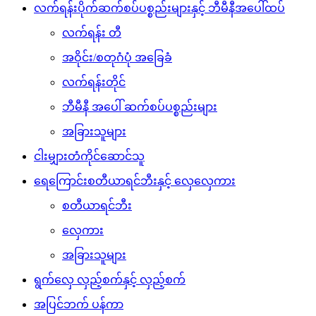
လက်ရန်းပိုက်ဆက်စပ်ပစ္စည်းများနှင့် ဘီမီနီအပေါ်ထပ်
လက်ရန်း တီ
အဝိုင်း/စတုဂံပုံ အခြေခံ
လက်ရန်းတိုင်
ဘီမီနီ အပေါ် ဆက်စပ်ပစ္စည်းများ
အခြားသူများ
ငါးမျှားတံကိုင်ဆောင်သူ
ရေကြောင်းစတီယာရင်ဘီးနှင့် လှေလှေကား
စတီယာရင်ဘီး
လှေကား
အခြားသူများ
ရွက်လှေ လှည့်စက်နှင့် လှည့်စက်
အပြင်ဘက် ပန်ကာ