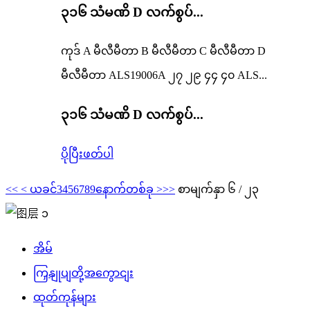
၃၁၆ သံမဏိ D လက်စွပ်...
ကုဒ် A မီလီမီတာ B မီလီမီတာ C မီလီမီတာ D
မီလီမီတာ ALS19006A ၂၇ ၂၉ ၄၄ ၄၀ ALS...
၃၁၆ သံမဏိ D လက်စွပ်...
ပိုပြီးဖတ်ပါ
<<
< ယခင်
3
4
5
6
7
8
9
နောက်တစ်ခု >
>>
စာမျက်နှာ ၆ / ၂၃
အိမ်
ကြှနျုပျတို့အကွောငျး
ထုတ်ကုန်များ