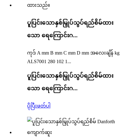
ပူပြင်းသောနှစ်မြှုပ်သွပ်ရည်စိမ်ထား
သော ရေကြောင်းဂ...
ကုဒ် A mm B mm C mm D mm အလေးချိန် kg
ALS7001 280 102 1...
ပူပြင်းသောနှစ်မြှုပ်သွပ်ရည်စိမ်ထား
သော ရေကြောင်းဂ...
ပိုပြီးဖတ်ပါ