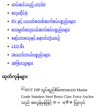
တပ်ဆင်သည့် ဟာ့ဒ်ဝဲ
လှေထိုင်ခုံ
RV နှင့် ပလတ်စတစ်ဆက်စပ်ပစ္စည်းများ
လေမှုတ်လှေငယ်ဆက်စပ်ပစ္စည်းများ
ရော်ဘာလှေနှင့် နောက်တွဲယာဉ်
LED မီး
အသက်ကယ်ပစ္စည်းများ
အခြားသူများ
ထုတ်ကုန်များ