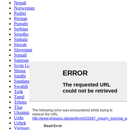
Nepali
Norwegian
Pashto
Persian
Punjabi
Serbian
Sesotho
Sinhala
Slovak
Slovenian
Somali
Samoan
Scots Gaelic
Shona
Sindhi
Sundanese
Swahili
Tajik
Tamil
Telugu
Thai
Ukrainian
Urdu
Uzbek
Vietnamese