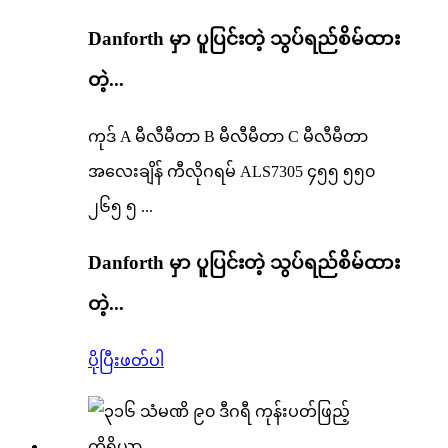
Danforth မှာ ပူပြင်းတဲ့ သွပ်ရည်စိမ်ထား
တဲ့...
ကုဒ် A မီလီမီတာ B မီလီမီတာ C မီလီမီတာ
အလေးချိန် ကီလိုဂရမ် ALS7305 ၄၅၅ ၅၅၀
၂၆၅ ၅ ...
Danforth မှာ ပူပြင်းတဲ့ သွပ်ရည်စိမ်ထား
တဲ့...
ပိုပြီးဖတ်ပါ