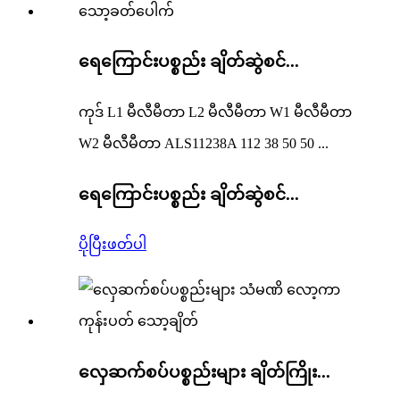
ရေကြောင်းပစ္စည်း ချိတ်ဆွဲစင်...
ကုဒ် L1 မီလီမီတာ L2 မီလီမီတာ W1 မီလီမီတာ
W2 မီလီမီတာ ALS11238A 112 38 50 50 ...
ရေကြောင်းပစ္စည်း ချိတ်ဆွဲစင်...
ပိုပြီးဖတ်ပါ
လှေဆက်စပ်ပစ္စည်းများ ချိတ်ကြိုး...