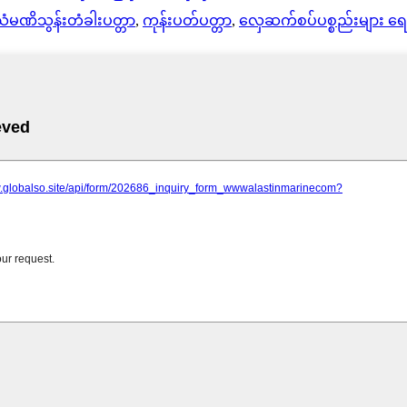
ံမဏိသွန်းတံခါးပတ္တာ
,
ကုန်းပတ်ပတ္တာ
,
လှေဆက်စပ်ပစ္စည်းများ ရေ