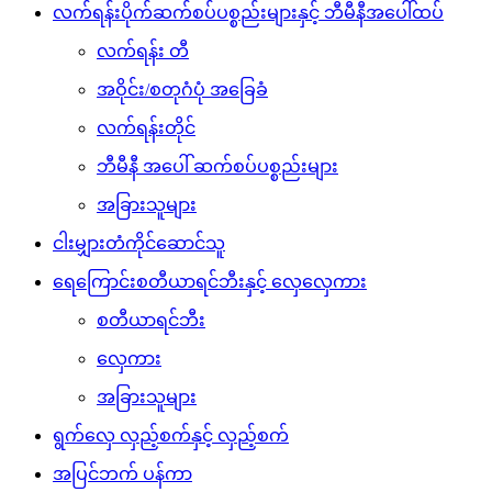
လက်ရန်းပိုက်ဆက်စပ်ပစ္စည်းများနှင့် ဘီမီနီအပေါ်ထပ်
လက်ရန်း တီ
အဝိုင်း/စတုဂံပုံ အခြေခံ
လက်ရန်းတိုင်
ဘီမီနီ အပေါ် ဆက်စပ်ပစ္စည်းများ
အခြားသူများ
ငါးမျှားတံကိုင်ဆောင်သူ
ရေကြောင်းစတီယာရင်ဘီးနှင့် လှေလှေကား
စတီယာရင်ဘီး
လှေကား
အခြားသူများ
ရွက်လှေ လှည့်စက်နှင့် လှည့်စက်
အပြင်ဘက် ပန်ကာ