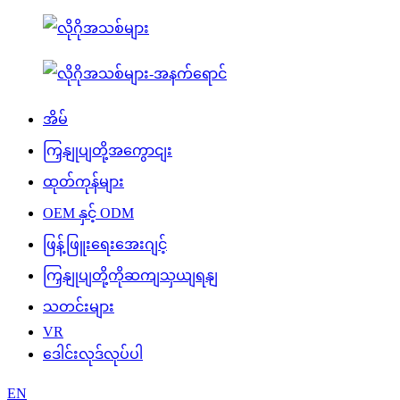
အိမ်
ကြှနျုပျတို့အကွောငျး
ထုတ်ကုန်များ
OEM နှင့် ODM
ဖြန့်ဖြူးရေးအေးဂျင့်
ကြှနျုပျတို့ကိုဆကျသှယျရနျ
သတင်းများ
VR
ဒေါင်းလုဒ်လုပ်ပါ
EN