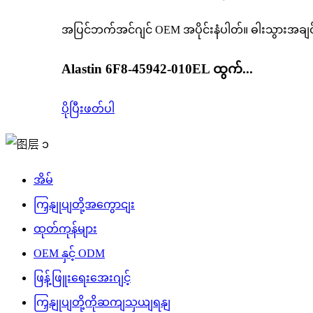
အပြင်ဘက်အင်ဂျင် OEM အပိုင်းနံပါတ်။ ဓါးသွားအချင်း 
Alastin 6F8-45942-010EL ထွက်...
ပိုပြီးဖတ်ပါ
အိမ်
ကြှနျုပျတို့အကွောငျး
ထုတ်ကုန်များ
OEM နှင့် ODM
ဖြန့်ဖြူးရေးအေးဂျင့်
ကြှနျုပျတို့ကိုဆကျသှယျရနျ