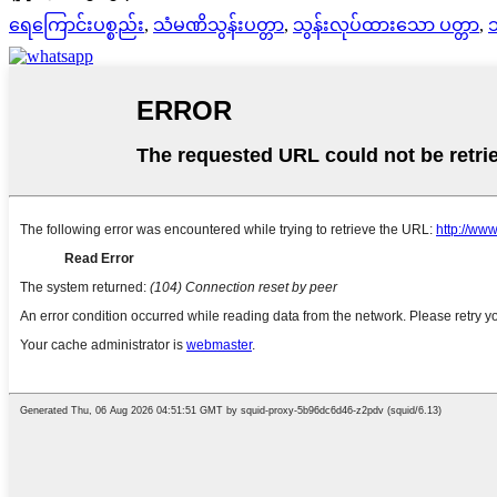
ရေကြောင်းပစ္စည်း
,
သံမဏိသွန်းပတ္တာ
,
သွန်းလုပ်ထားသော ပတ္တာ
,
သ