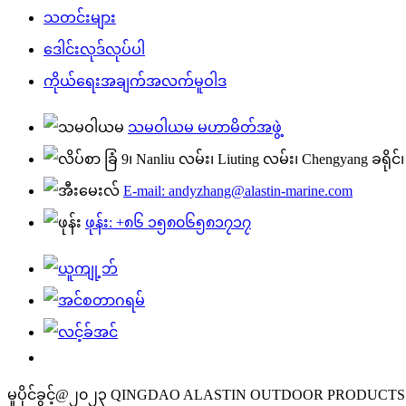
သတင်းများ
ဒေါင်းလုဒ်လုပ်ပါ
ကိုယ်ရေးအချက်အလက်မူဝါဒ
သမဝါယမ မဟာမိတ်အဖွဲ့
ခြံ 9၊ Nanliu လမ်း၊ Liuting လမ်း၊ Chengyang ခရို
E-mail: andyzhang@alastin-marine.com
ဖုန်း: +၈၆ ၁၅၈၀၆၅၈၁၇၁၇
မူပိုင်ခွင့်@၂၀၂၃ QINGDAO ALASTIN OUTDOOR PRODUCTS 