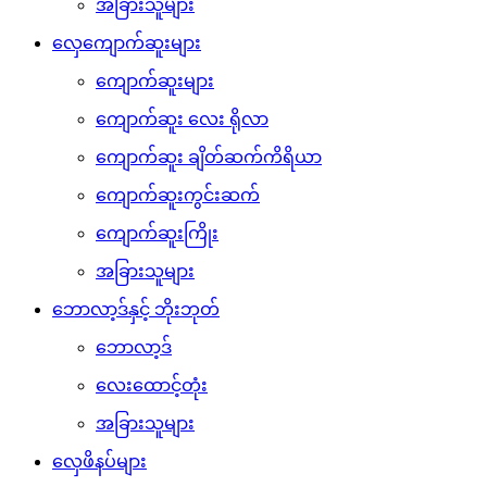
အခြားသူများ
လှေကျောက်ဆူးများ
ကျောက်ဆူးများ
ကျောက်ဆူး လေး ရိုလာ
ကျောက်ဆူး ချိတ်ဆက်ကိရိယာ
ကျောက်ဆူးကွင်းဆက်
ကျောက်ဆူးကြိုး
အခြားသူများ
ဘောလာ့ဒ်နှင့် ဘိုးဘုတ်
ဘောလာ့ဒ်
လေးထောင့်တုံး
အခြားသူများ
လှေဖိနပ်များ