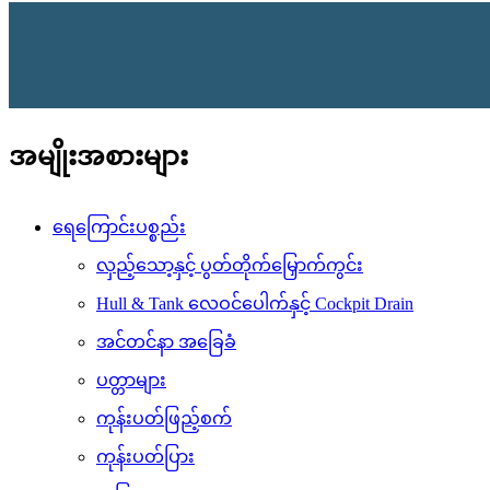
အမျိုးအစားများ
ရေကြောင်းပစ္စည်း
လှည့်သော့နှင့် ပွတ်တိုက်မြှောက်ကွင်း
Hull & Tank လေဝင်ပေါက်နှင့် Cockpit Drain
အင်တင်နာ အခြေခံ
ပတ္တာများ
ကုန်းပတ်ဖြည့်စက်
ကုန်းပတ်ပြား