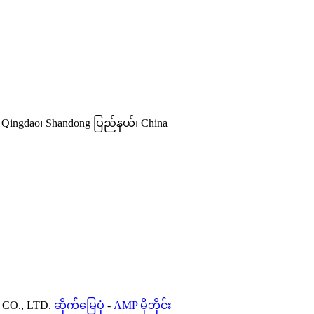
င်၊ Qingdao၊ Shandong ပြည်နယ်၊ China
CO., LTD.
ဆိုက်မြေပုံ
-
AMP မိုဘိုင်း