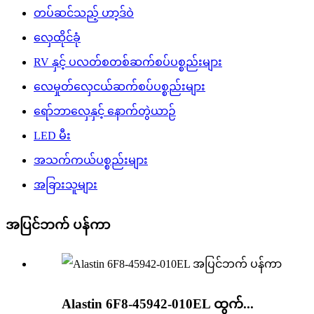
တပ်ဆင်သည့် ဟာ့ဒ်ဝဲ
လှေထိုင်ခုံ
RV နှင့် ပလတ်စတစ်ဆက်စပ်ပစ္စည်းများ
လေမှုတ်လှေငယ်ဆက်စပ်ပစ္စည်းများ
ရော်ဘာလှေနှင့် နောက်တွဲယာဉ်
LED မီး
အသက်ကယ်ပစ္စည်းများ
အခြားသူများ
အပြင်ဘက် ပန်ကာ
Alastin 6F8-45942-010EL ထွက်...