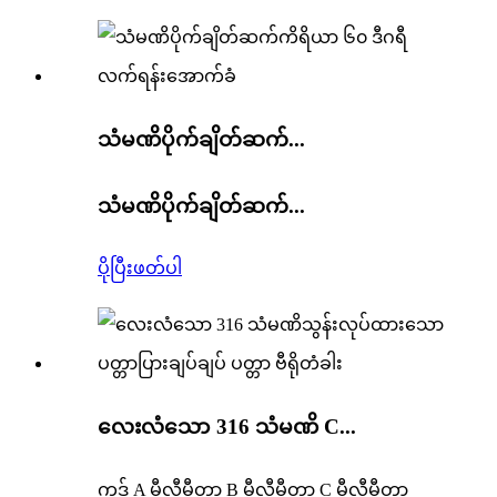
သံမဏိပိုက်ချိတ်ဆက်...
သံမဏိပိုက်ချိတ်ဆက်...
ပိုပြီးဖတ်ပါ
လေးလံသော 316 သံမဏိ C...
ကုဒ် A မီလီမီတာ B မီလီမီတာ C မီလီမီတာ