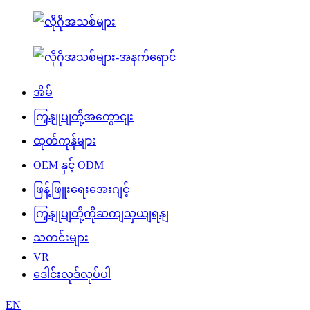
အိမ်
ကြှနျုပျတို့အကွောငျး
ထုတ်ကုန်များ
OEM နှင့် ODM
ဖြန့်ဖြူးရေးအေးဂျင့်
ကြှနျုပျတို့ကိုဆကျသှယျရနျ
သတင်းများ
VR
ဒေါင်းလုဒ်လုပ်ပါ
EN