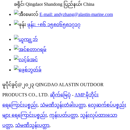
ခရိုင်၊ Qingdao၊ Shandong ပြည်နယ်၊ China
E-mail: andyzhang@alastin-marine.com
ဖုန်း: +၈၆ ၁၅၈၀၆၅၈၁၇၁၇
မူပိုင်ခွင့်@၂၀၂၃ QINGDAO ALASTIN OUTDOOR
PRODUCTS CO., LTD.
ဆိုက်မြေပုံ
-
AMP မိုဘိုင်း
ရေကြောင်းပစ္စည်း
,
သံမဏိသွန်းတံခါးပတ္တာ
,
လှေဆက်စပ်ပစ္စည်း
များ ရေကြောင်းပစ္စည်း
,
ကုန်းပတ်ပတ္တာ
,
သွန်းလုပ်ထားသော
ပတ္တာ
,
သံမဏိသွန်းပတ္တာ
,