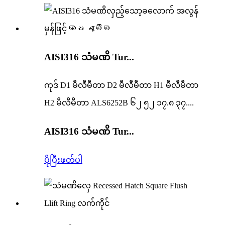
AISI316 သံမဏိ Tur...
ကုဒ် D1 မီလီမီတာ D2 မီလီမီတာ H1 မီလီမီတာ
H2 မီလီမီတာ ALS6252B ၆၂ ၅၂ ၁၇.၈ ၃၇....
AISI316 သံမဏိ Tur...
ပိုပြီးဖတ်ပါ