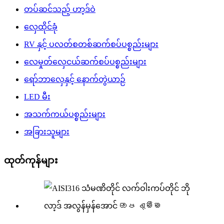
တပ်ဆင်သည့် ဟာ့ဒ်ဝဲ
လှေထိုင်ခုံ
RV နှင့် ပလတ်စတစ်ဆက်စပ်ပစ္စည်းများ
လေမှုတ်လှေငယ်ဆက်စပ်ပစ္စည်းများ
ရော်ဘာလှေနှင့် နောက်တွဲယာဉ်
LED မီး
အသက်ကယ်ပစ္စည်းများ
အခြားသူများ
ထုတ်ကုန်များ