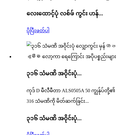
လေးထောင့်ပုံ လစ်ဖ် ကွင်း ဟန်...
ပိုပြီးဖတ်ပါ
၃၁၆ သံမဏိ အဝိုင်းပုံ...
ကုဒ် D မီလီမီတာ ALS0505A 50 ကျွန်ုပ်တို့၏
316 သံမဏိကို မိတ်ဆက်ခြင်း...
၃၁၆ သံမဏိ အဝိုင်းပုံ...