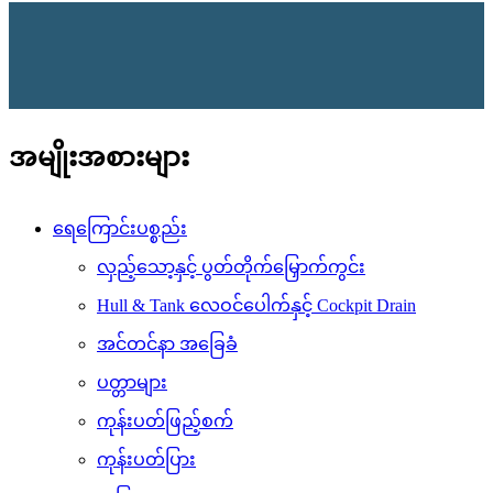
အမျိုးအစားများ
ရေကြောင်းပစ္စည်း
လှည့်သော့နှင့် ပွတ်တိုက်မြှောက်ကွင်း
Hull & Tank လေဝင်ပေါက်နှင့် Cockpit Drain
အင်တင်နာ အခြေခံ
ပတ္တာများ
ကုန်းပတ်ဖြည့်စက်
ကုန်းပတ်ပြား