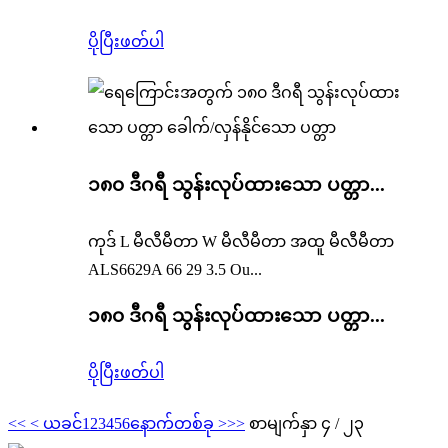
ပိုပြီးဖတ်ပါ
၁၈၀ ဒီဂရီ သွန်းလုပ်ထားသော ပတ္တာ...
ကုဒ် L မီလီမီတာ W မီလီမီတာ အထူ မီလီမီတာ
ALS6629A 66 29 3.5 Ou...
၁၈၀ ဒီဂရီ သွန်းလုပ်ထားသော ပတ္တာ...
ပိုပြီးဖတ်ပါ
<<
< ယခင်
1
2
3
4
5
6
နောက်တစ်ခု >
>>
စာမျက်နှာ ၄ ​​/ ၂၃