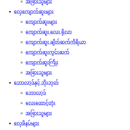
အခြားသူများ
လှေကျောက်ဆူးများ
ကျောက်ဆူးများ
ကျောက်ဆူး လေး ရိုလာ
ကျောက်ဆူး ချိတ်ဆက်ကိရိယာ
ကျောက်ဆူးကွင်းဆက်
ကျောက်ဆူးကြိုး
အခြားသူများ
ဘောလာ့ဒ်နှင့် ဘိုးဘုတ်
ဘောလာ့ဒ်
လေးထောင့်တုံး
အခြားသူများ
လှေဖိနပ်များ