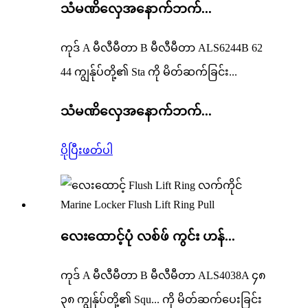
သံမဏိလှေအနောက်ဘက်...
ကုဒ် A မီလီမီတာ B မီလီမီတာ ALS6244B 62
44 ကျွန်ုပ်တို့၏ Sta ကို မိတ်ဆက်ခြင်း...
သံမဏိလှေအနောက်ဘက်...
ပိုပြီးဖတ်ပါ
လေးထောင့်ပုံ လစ်ဖ် ကွင်း ဟန်...
ကုဒ် A မီလီမီတာ B မီလီမီတာ ALS4038A ၄၈
၃၈ ကျွန်ုပ်တို့၏ Squ... ကို မိတ်ဆက်ပေးခြင်း