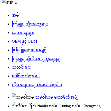
အိမ်
ကြှနျုပျတို့အကွောငျး
ထုတ်ကုန်များ
OEM နှင့် ODM
ဖြန့်ဖြူးရေးအေးဂျင့်
ကြှနျုပျတို့ကိုဆကျသှယျရနျ
သတင်းများ
ဒေါင်းလုဒ်လုပ်ပါ
ကိုယ်ရေးအချက်အလက်မူဝါဒ
သမဝါယမ မဟာမိတ်အဖွဲ့
ခြံ 9၊ Nanliu လမ်း၊ Liuting လမ်း၊ Chengyang