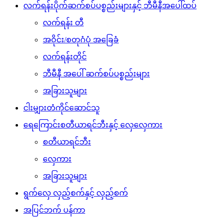
လက်ရန်းပိုက်ဆက်စပ်ပစ္စည်းများနှင့် ဘီမီနီအပေါ်ထပ်
လက်ရန်း တီ
အဝိုင်း/စတုဂံပုံ အခြေခံ
လက်ရန်းတိုင်
ဘီမီနီ အပေါ် ဆက်စပ်ပစ္စည်းများ
အခြားသူများ
ငါးမျှားတံကိုင်ဆောင်သူ
ရေကြောင်းစတီယာရင်ဘီးနှင့် လှေလှေကား
စတီယာရင်ဘီး
လှေကား
အခြားသူများ
ရွက်လှေ လှည့်စက်နှင့် လှည့်စက်
အပြင်ဘက် ပန်ကာ