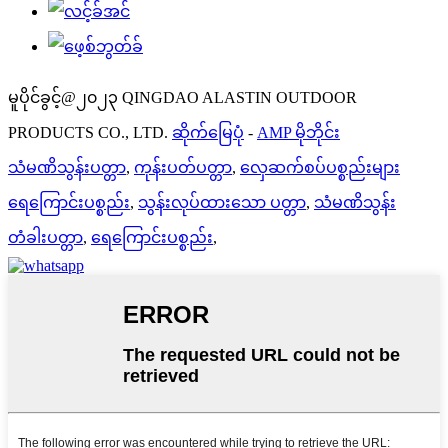
မူပိုင်ခွင့်@၂၀၂၃ QINGDAO ALASTIN OUTDOOR
PRODUCTS CO., LTD.
ဆိုက်မြေပုံ
-
AMP မိုဘိုင်း
သံမဏိသွန်းပတ္တာ
,
ကုန်းပတ်ပတ္တာ
,
လှေဆက်စပ်ပစ္စည်းများ
ရေကြောင်းပစ္စည်း
,
သွန်းလုပ်ထားသော ပတ္တာ
,
သံမဏိသွန်း
တံခါးပတ္တာ
,
ရေကြောင်းပစ္စည်း
,