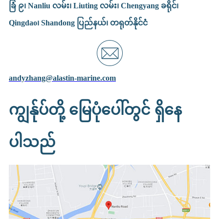
ခြံ ၉၊ Nanliu လမ်း၊ Liuting လမ်း၊ Chengyang ခရိုင်၊
Qingdao၊ Shandong ပြည်နယ်၊ တရုတ်နိုင်ငံ
andyzhang@alastin-marine.com
ကျွန်ုပ်တို့ မြေပုံပေါ်တွင် ရှိနေ
ပါသည်