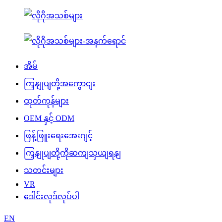
အိမ်
ကြှနျုပျတို့အကွောငျး
ထုတ်ကုန်များ
OEM နှင့် ODM
ဖြန့်ဖြူးရေးအေးဂျင့်
ကြှနျုပျတို့ကိုဆကျသှယျရနျ
သတင်းများ
VR
ဒေါင်းလုဒ်လုပ်ပါ
EN