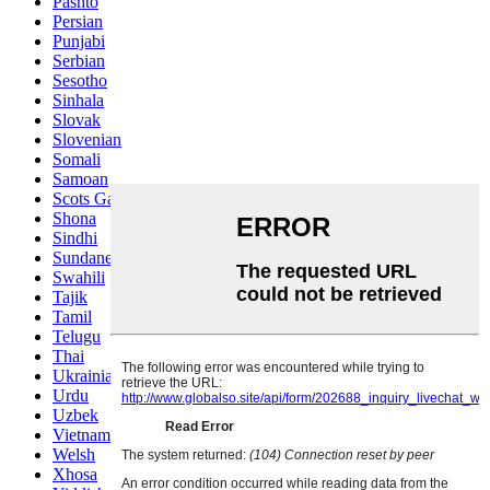
Pashto
Persian
Punjabi
Serbian
Sesotho
Sinhala
Slovak
Slovenian
Somali
Samoan
Scots Gaelic
Shona
Sindhi
Sundanese
Swahili
Tajik
Tamil
Telugu
Thai
Ukrainian
Urdu
Uzbek
Vietnamese
Welsh
Xhosa