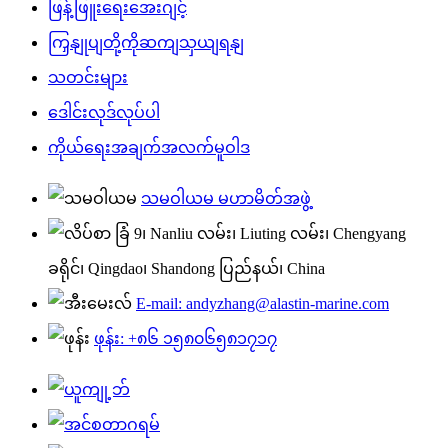
ဖြန့်ဖြူးရေးအေးဂျင့်
ကြှနျုပျတို့ကိုဆကျသှယျရနျ
သတင်းများ
ဒေါင်းလုဒ်လုပ်ပါ
ကိုယ်ရေးအချက်အလက်မူဝါဒ
သမဝါယမ မဟာမိတ်အဖွဲ့
ခြံ 9၊ Nanliu လမ်း၊ Liuting လမ်း၊ Chengyang
ခရိုင်၊ Qingdao၊ Shandong ပြည်နယ်၊ China
E-mail: andyzhang@alastin-marine.com
ဖုန်း: +၈၆ ၁၅၈၀၆၅၈၁၇၁၇