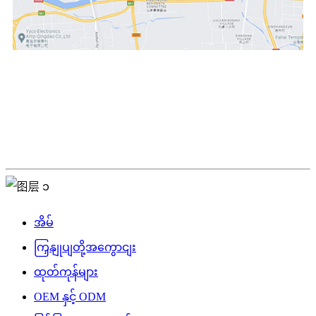
ဆက်သွယ်ရန်
အိမ်
ကြှနျုပျတို့အကွောငျး
ထုတ်ကုန်များ
OEM နှင့် ODM