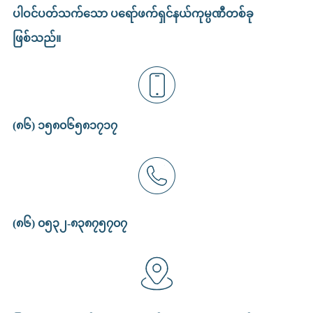
ပါဝင်ပတ်သက်သော ပရော်ဖက်ရှင်နယ်ကုမ္ပဏီတစ်ခု
ဖြစ်သည်။
(၈၆) ၁၅၈၀၆၅၈၁၇၁၇
(၈၆) ၀၅၃၂-၈၃၈၇၅၇၀၇