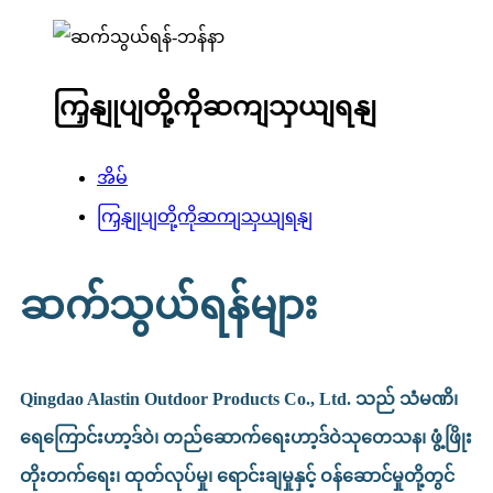
ကြှနျုပျတို့ကိုဆကျသှယျရနျ
အိမ်
ကြှနျုပျတို့ကိုဆကျသှယျရနျ
ဆက်သွယ်ရန်များ
Qingdao Alastin Outdoor Products Co., Ltd. သည် သံမဏိ၊
ရေကြောင်းဟာ့ဒ်ဝဲ၊ တည်ဆောက်ရေးဟာ့ဒ်ဝဲသုတေသန၊ ဖွံ့ဖြိုး
တိုးတက်ရေး၊ ထုတ်လုပ်မှု၊ ရောင်းချမှုနှင့် ဝန်ဆောင်မှုတို့တွင်