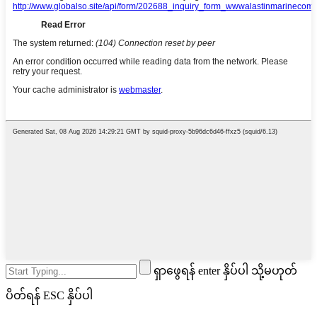
ရှာဖွေရန် enter နှိပ်ပါ သို့မဟုတ်
ပိတ်ရန် ESC နှိပ်ပါ