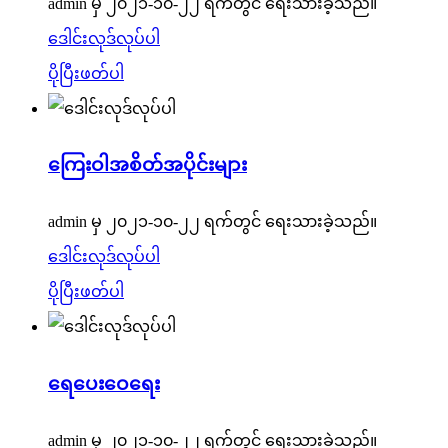
admin မှ ၂၀၂၁-၁၀-၂၂ ရက်တွင် ရေးသားခဲ့သည်။
ဒေါင်းလုဒ်လုပ်ပါ
ပိုပြီးဖတ်ပါ
ကြေးဝါအစိတ်အပိုင်းများ
admin မှ ၂၀၂၁-၁၀-၂၂ ရက်တွင် ရေးသားခဲ့သည်။
ဒေါင်းလုဒ်လုပ်ပါ
ပိုပြီးဖတ်ပါ
ရေပေးဝေရေး
admin မှ ၂၀၂၁-၁၀-၂၂ ရက်တွင် ရေးသားခဲ့သည်။