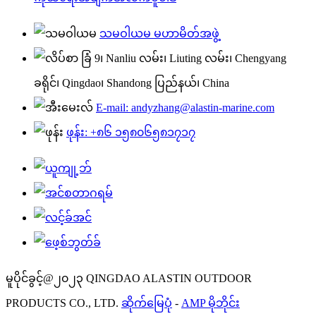
သမဝါယမ မဟာမိတ်အဖွဲ့
ခြံ 9၊ Nanliu လမ်း၊ Liuting လမ်း၊ Chengyang
ခရိုင်၊ Qingdao၊ Shandong ပြည်နယ်၊ China
E-mail: andyzhang@alastin-marine.com
ဖုန်း: +၈၆ ၁၅၈၀၆၅၈၁၇၁၇
မူပိုင်ခွင့်@၂၀၂၃ QINGDAO ALASTIN OUTDOOR
PRODUCTS CO., LTD.
ဆိုက်မြေပုံ
-
AMP မိုဘိုင်း