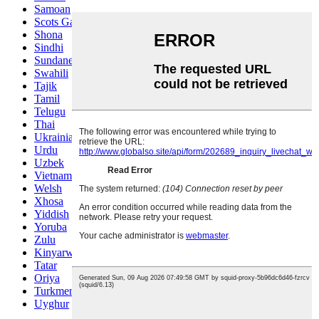
Samoan
Scots Gaelic
Shona
Sindhi
Sundanese
Swahili
Tajik
Tamil
Telugu
Thai
Ukrainian
Urdu
Uzbek
Vietnamese
Welsh
Xhosa
Yiddish
Yoruba
Zulu
Kinyarwanda
Tatar
Oriya
Turkmen
Uyghur