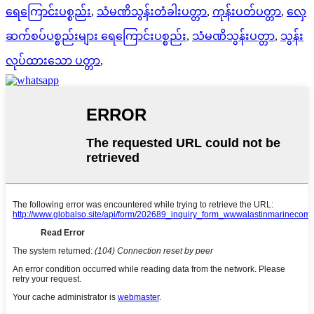
ရေကြောင်းပစ္စည်း
,
သံမဏိသွန်းတံခါးပတ္တာ
,
ကုန်းပတ်ပတ္တာ
,
လှေ
ဆက်စပ်ပစ္စည်းများ ရေကြောင်းပစ္စည်း
,
သံမဏိသွန်းပတ္တာ
,
သွန်း
လုပ်ထားသော ပတ္တာ
,