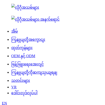
အိမ်
ကြှနျုပျတို့အကွောငျး
ထုတ်ကုန်များ
OEM နှင့် ODM
ဖြန့်ဖြူးရေးအေးဂျင့်
ကြှနျုပျတို့ကိုဆကျသှယျရနျ
သတင်းများ
VR
ဒေါင်းလုဒ်လုပ်ပါ
EN