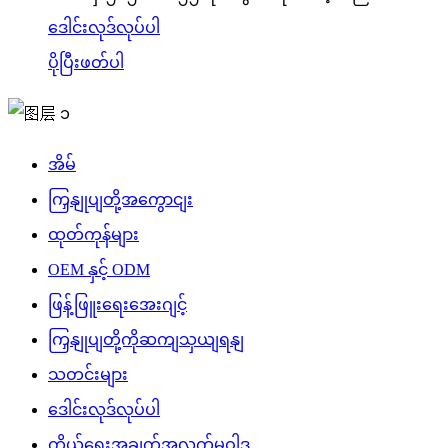
ဒေါင်းလုဒ်လုပ်ပါ
ပိုပြီးဖတ်ပါ
အိမ်
ကြှနျုပျတို့အကွောငျး
ထုတ်ကုန်များ
OEM နှင့် ODM
ဖြန့်ဖြူးရေးအေးဂျင့်
ကြှနျုပျတို့ကိုဆကျသှယျရနျ
သတင်းများ
ဒေါင်းလုဒ်လုပ်ပါ
ကိုယ်ရေးအချက်အလက်မူဝါဒ