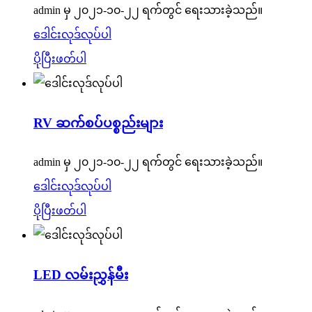
admin မှ ၂၀၂၁-၁၀-၂၂ ရက်တွင် ရေးသားခဲ့သည်။
ဒေါင်းလုဒ်လုပ်ပါ
ပိုပြီးဖတ်ပါ
RV ဆက်စပ်ပစ္စည်းများ
admin မှ ၂၀၂၁-၁၀-၂၂ ရက်တွင် ရေးသားခဲ့သည်။
ဒေါင်းလုဒ်လုပ်ပါ
ပိုပြီးဖတ်ပါ
LED လမ်းညွှန်မီး