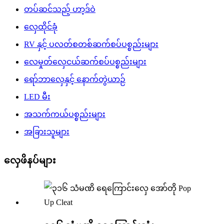
တပ်ဆင်သည့် ဟာ့ဒ်ဝဲ
လှေထိုင်ခုံ
RV နှင့် ပလတ်စတစ်ဆက်စပ်ပစ္စည်းများ
လေမှုတ်လှေငယ်ဆက်စပ်ပစ္စည်းများ
ရော်ဘာလှေနှင့် နောက်တွဲယာဉ်
LED မီး
အသက်ကယ်ပစ္စည်းများ
အခြားသူများ
လှေဖိနပ်များ