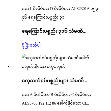
ကုဒ် L မီလီမီတာ D မီလီမီတာ ALS2301A ၁၅၃
၄၆ ရေကြောင်းပစ္စည်း ၃၁...
ရေကြောင်းပစ္စည်း ၃၁၆ သံမဏိ...
ပိုပြီးဖတ်ပါ
လှေဆက်စပ်ပစ္စည်းများ သံမဏိ...
ကုဒ် A မီလီမီတာ B မီလီမီတာ C မီလီမီတာ
ALS3705 192 112 86 ခေါက်နိုင်သော Cl...