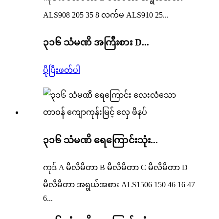
ALS908 205 35 8 လက်မ ALS910 25...
၃၁၆ သံမဏိ အကြီးစား D...
ပိုပြီးဖတ်ပါ
၃၁၆ သံမဏိ ရေကြောင်းသုံး...
ကုဒ် A မီလီမီတာ B မီလီမီတာ C မီလီမီတာ D
မီလီမီတာ အရွယ်အစား ALS1506 150 46 16 47
6...