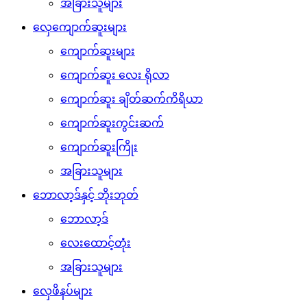
အခြားသူများ
လှေကျောက်ဆူးများ
ကျောက်ဆူးများ
ကျောက်ဆူး လေး ရိုလာ
ကျောက်ဆူး ချိတ်ဆက်ကိရိယာ
ကျောက်ဆူးကွင်းဆက်
ကျောက်ဆူးကြိုး
အခြားသူများ
ဘောလာ့ဒ်နှင့် ဘိုးဘုတ်
ဘောလာ့ဒ်
လေးထောင့်တုံး
အခြားသူများ
လှေဖိနပ်များ