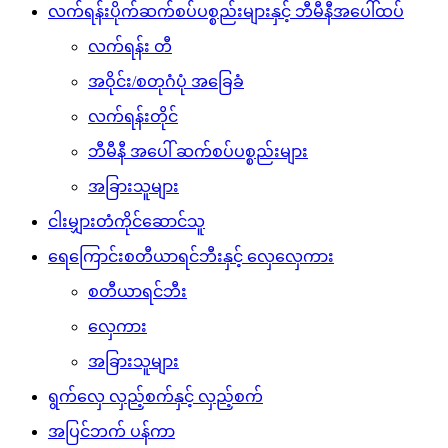
လက်ရန်းပိုက်ဆက်စပ်ပစ္စည်းများနှင့် ဘီမီနီအပေါ်ထပ်
လက်ရန်း တီ
အဝိုင်း/စတုဂံပုံ အခြေခံ
လက်ရန်းတိုင်
ဘီမီနီ အပေါ် ဆက်စပ်ပစ္စည်းများ
အခြားသူများ
ငါးမျှားတံကိုင်ဆောင်သူ
ရေကြောင်းစတီယာရင်ဘီးနှင့် လှေလှေကား
စတီယာရင်ဘီး
လှေကား
အခြားသူများ
ရွက်လှေ လှည့်စက်နှင့် လှည့်စက်
အပြင်ဘက် ပန်ကာ