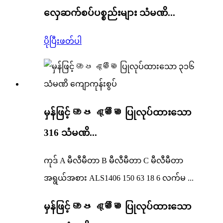
လှေဆက်စပ်ပစ္စည်းများ သံမဏိ...
ပိုပြီးဖတ်ပါ
မှန်ဖြင့် ඔප දැමීම ပြုလုပ်ထားသော
316 သံမဏိ...
ကုဒ် A မီလီမီတာ B မီလီမီတာ C မီလီမီတာ
အရွယ်အစား ALS1406 150 63 18 6 လက်မ ...
မှန်ဖြင့် ඔප දැමීම ပြုလုပ်ထားသော