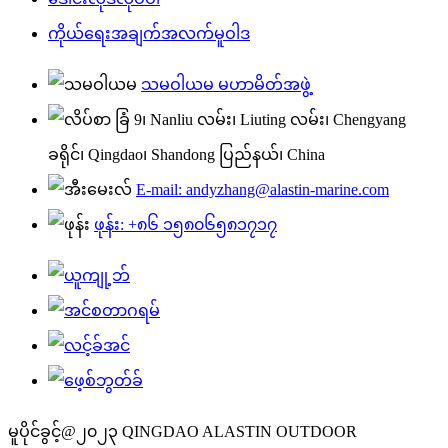
ကိုယ်ရေးအချက်အလက်မူဝါဒ
သမဝါယမ မဟာမိတ်အဖွဲ့
ခြံ 9၊ Nanliu လမ်း၊ Liuting လမ်း၊ Chengyang
ခရိုင်၊ Qingdao၊ Shandong ပြည်နယ်၊ China
E-mail: andyzhang@alastin-marine.com
ဖုန်း: +၈၆ ၁၅၈၀၆၅၈၁၇၁၇
မူပိုင်ခွင့်@၂၀၂၃ QINGDAO ALASTIN OUTDOOR