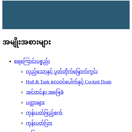
အမျိုးအစားများ
ရေကြောင်းပစ္စည်း
လှည့်သော့နှင့် ပွတ်တိုက်မြှောက်ကွင်း
Hull & Tank လေဝင်ပေါက်နှင့် Cockpit Drain
အင်တင်နာ အခြေခံ
ပတ္တာများ
ကုန်းပတ်ဖြည့်စက်
ကုန်းပတ်ပြား