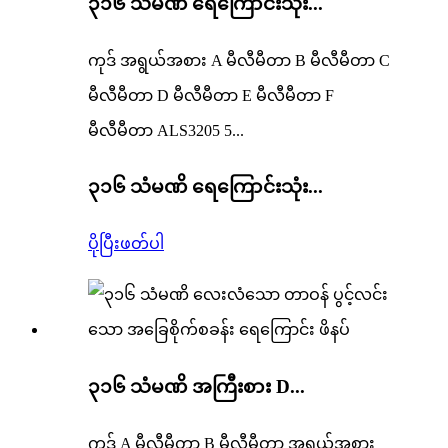
၃၁၆ သံမဏိ ရေကြောင်းသုံး...
ကုဒ် အရွယ်အစား A မီလီမီတာ B မီလီမီတာ C
မီလီမီတာ D မီလီမီတာ E မီလီမီတာ F
မီလီမီတာ ALS3205 5...
၃၁၆ သံမဏိ ရေကြောင်းသုံး...
ပိုပြီးဖတ်ပါ
၃၁၆ သံမဏိ အကြီးစား D...
ကုဒ် A မီလီမီတာ B မီလီမီတာ အရွယ်အစား