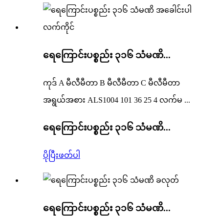
ရေကြောင်းပစ္စည်း ၃၁၆ သံမဏိ...
ကုဒ် A မီလီမီတာ B မီလီမီတာ C မီလီမီတာ
အရွယ်အစား ALS1004 101 36 25 4 လက်မ ...
ရေကြောင်းပစ္စည်း ၃၁၆ သံမဏိ...
ပိုပြီးဖတ်ပါ
ရေကြောင်းပစ္စည်း ၃၁၆ သံမဏိ...