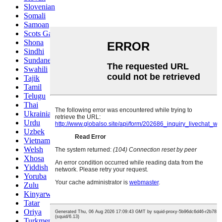
Slovenian
Somali
Samoan
Scots Gaelic
Shona
Sindhi
Sundanese
Swahili
Tajik
Tamil
Telugu
Thai
Ukrainian
Urdu
Uzbek
Vietnamese
Welsh
Xhosa
Yiddish
Yoruba
Zulu
Kinyarwanda
Tatar
Oriya
Turkmen