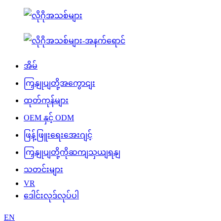
အိမ်
ကြှနျုပျတို့အကွောငျး
ထုတ်ကုန်များ
OEM နှင့် ODM
ဖြန့်ဖြူးရေးအေးဂျင့်
ကြှနျုပျတို့ကိုဆကျသှယျရနျ
သတင်းများ
VR
ဒေါင်းလုဒ်လုပ်ပါ
EN