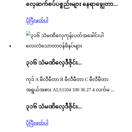
လှေဆက်စပ်ပစ္စည်းများ နေရာချွေတာ...
ပိုပြီးဖတ်ပါ
၃၁၆ သံမဏိလှေဒီဇိုင်း...
ကုဒ် A မီလီမီတာ B မီလီမီတာ C မီလီမီတာ
အရွယ်အစား ALS1104 100 36 27 4 လက်မ ...
၃၁၆ သံမဏိလှေဒီဇိုင်း...
ပိုပြီးဖတ်ပါ