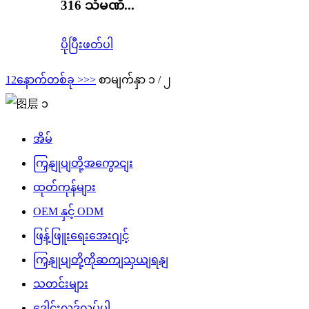
316 သံမဏိ...
ပိုပြီးဖတ်ပါ
1
2
နောက်တစ်ခု >
>>
စာမျက်နှာ ၁ / ၂
အိမ်
ကြှနျုပျတို့အကွောငျး
ထုတ်ကုန်များ
OEM နှင့် ODM
ဖြန့်ဖြူးရေးအေးဂျင့်
ကြှနျုပျတို့ကိုဆကျသှယျရနျ
သတင်းများ
ဒေါင်းလုဒ်လုပ်ပါ