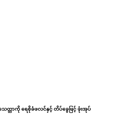
သေတ္တာကို ရေစိုခံဖလင်နှင့် တိပ်ခွေဖြင့် ဖုံးအုပ်