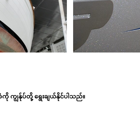
ု ကျွန်ုပ်တို့ ရွေးချယ်နိုင်ပါသည်။