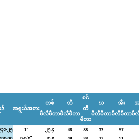
စင်
တစ်
ဘီ
ဃ
အီး
အ
ဒ်
အရွယ်အစား
တီ
မီလီမီတာ
မီလီမီတာ
မီလီမီတာ
မီလီမီတာ
မီလ
မီတာ
၃၀-၂၅
၂၅.၄
1"
48
88
33
57
၃၀-၃၀
၁-၁/၈"
၂၈.၅
48
88
33
51