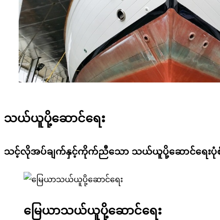
သယ်ယူပို့ဆောင်ရေး
သင့်လိုအပ်ချက်နှင့်ကိုက်ညီသော သယ်ယူပို့ဆောင်ရေးပုံစံကိ
မြေယာသယ်ယူပို့ဆောင်ရေး