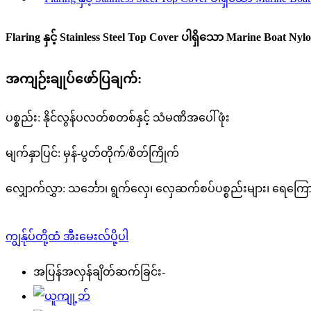
Flaring နှင့် Stainless Steel Top Cover ပါရှိသော Marine Boat Nyl
အကျဉ်းချုပ်ဖော်ပြချက်:
ပစ္စည်း: နိုင်လွန်ပလတ်စတစ်နှင့် သံမဏိအပေါ်ဖုံး
မျက်နှာပြင်: မှန်-ပွတ်တိုက်/စိတ်ကြိုက်
လျှောက်လွှာ: သင်္ဘော၊ ရွက်လှေ၊ လှေဆက်စပ်ပစ္စည်းများ၊ ရေကြောင်း
ကျွန်ုပ်တို့ထံ အီးမေးလ်ပို့ပါ
အပြန်အလှန်ချိတ်ဆက်ခြင်း-