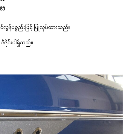
၉၅
်လွန်ပစ္စည်းဖြင့် ပြုလုပ်ထားသည်။
ီဇိုင်းပါရှိသည်။
။