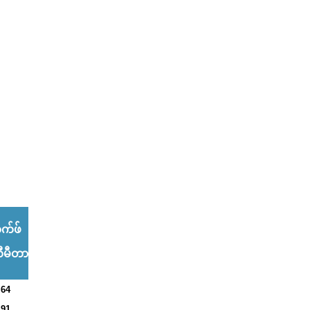
က်ဖ်
ီမီတာ
64
91