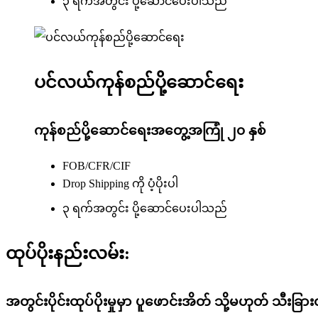
၃ ရက်အတွင်း ပို့ဆောင်ပေးပါသည်
ပင်လယ်ကုန်စည်ပို့ဆောင်ရေး
ကုန်စည်ပို့ဆောင်ရေးအတွေ့အကြုံ ၂၀ နှစ်
FOB/CFR/CIF
Drop Shipping ကို ပံ့ပိုးပါ
၃ ရက်အတွင်း ပို့ဆောင်ပေးပါသည်
ထုပ်ပိုးနည်းလမ်း:
အတွင်းပိုင်းထုပ်ပိုးမှုမှာ ပူဖောင်းအိတ် သို့မဟုတ် သီးခြားထ