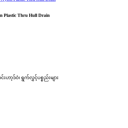
on Plastic Thru Hull Drain
ဟာ့ဒ်ဝဲ၊ ရွက်လွှင့်ပစ္စည်းများ