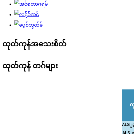
ထုတ်ကုန်အသေးစိတ်
ထုတ်ကုန် တဂ်များ
ကု
ALS၂၃
ALS၂၃