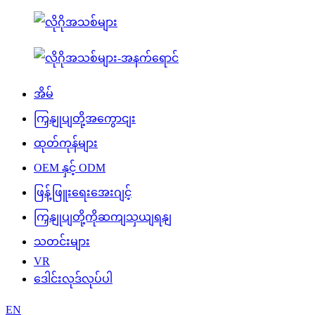
အိမ်
ကြှနျုပျတို့အကွောငျး
ထုတ်ကုန်များ
OEM နှင့် ODM
ဖြန့်ဖြူးရေးအေးဂျင့်
ကြှနျုပျတို့ကိုဆကျသှယျရနျ
သတင်းများ
VR
ဒေါင်းလုဒ်လုပ်ပါ
EN