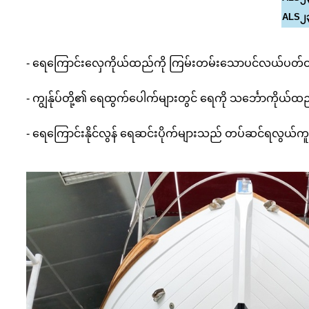
ALS၂၃
- ရေကြောင်းလှေကိုယ်ထည်ကို ကြမ်းတမ်းသောပင်လယ်ပတ်ဝန်းကျင်
- ကျွန်ုပ်တို့၏ ရေထွက်ပေါက်များတွင် ရေကို သင်္ဘောကိုယ်ထည
- ရေကြောင်းနိုင်လွန် ရေဆင်းပိုက်များသည် တပ်ဆင်ရလွယ်ကူ