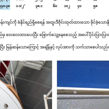
၃၀-၃၈
၁-၁/၂"
၃၈.၁
၆၀
၁၀၂
၄၀
၅၈
ကို ခံနိုင်ရည်ရှိစေရန် အထူးဒီဇိုင်းထုတ်ထားသော ခိုင်ခံ့သောနိုင
်မှ ဝေးဝေးထားပေးပြီး ခြောက်သွေ့နေစေသည့် အပေါ်ပိုင်းပြားပြား ဒ
ပြီး မြန်ဆန်သောကြောင့် အချိန်နှင့် လုပ်အားကို သက်သာစေပါသည်