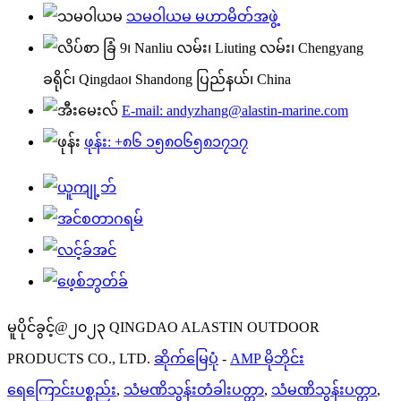
သမဝါယမ မဟာမိတ်အဖွဲ့
ခြံ 9၊ Nanliu လမ်း၊ Liuting လမ်း၊ Chengyang
ခရိုင်၊ Qingdao၊ Shandong ပြည်နယ်၊ China
E-mail: andyzhang@alastin-marine.com
ဖုန်း: +၈၆ ၁၅၈၀၆၅၈၁၇၁၇
မူပိုင်ခွင့်@၂၀၂၃ QINGDAO ALASTIN OUTDOOR
PRODUCTS CO., LTD.
ဆိုက်မြေပုံ
-
AMP မိုဘိုင်း
ရေကြောင်းပစ္စည်း
,
သံမဏိသွန်းတံခါးပတ္တာ
,
သံမဏိသွန်းပတ္တာ
,