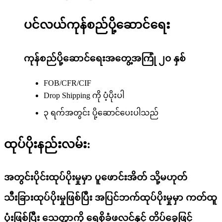
ပင်လယ်ကုန်စည်ပို့ဆောင်ရေး
ကုန်စည်ပို့ဆောင်ရေးအတွေ့အကြုံ ၂၀ နှစ်
FOB/CFR/CIF
Drop Shipping ကို ပံ့ပိုးပါ
၃ ရက်အတွင်း ပို့ဆောင်ပေးပါသည်
ထုပ်ပိုးနည်းလမ်း:
အတွင်းပိုင်းထုပ်ပိုးမှုမှာ ပူဖောင်းအိတ် သို့မဟုတ်
သီးခြားထုပ်ပိုးမှုဖြစ်ပြီး အပြင်ဘက်ထုပ်ပိုးမှုမှာ ကတ်ထူ
ပုံးဖြစ်ပြီး သေတ္တာကို ရေစိုခံဖလင်နှင့် တိပ်ခွေဖြင့်