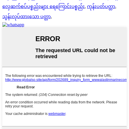
လှေဆက်စပ်ပစ္စည်းများ ရေကြောင်းပစ္စည်း
,
ကုန်းပတ်ပတ္တာ
,
သွန်းလုပ်ထားသော ပတ္တာ
,