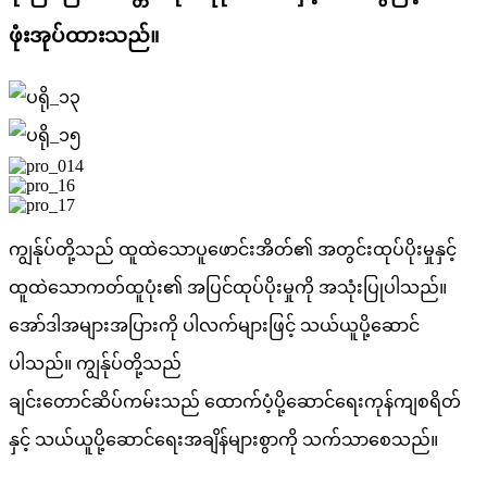
ဖုံးအုပ်ထားသည်။
ကျွန်ုပ်တို့သည် ထူထဲသောပူဖောင်းအိတ်၏ အတွင်းထုပ်ပိုးမှုနှင့်
ထူထဲသောကတ်ထူပုံး၏ အပြင်ထုပ်ပိုးမှုကို အသုံးပြုပါသည်။
အော်ဒါအများအပြားကို ပါလက်များဖြင့် သယ်ယူပို့ဆောင်
ပါသည်။ ကျွန်ုပ်တို့သည်
ချင်းတောင်ဆိပ်ကမ်းသည် ထောက်ပံ့ပို့ဆောင်ရေးကုန်ကျစရိတ်
နှင့် သယ်ယူပို့ဆောင်ရေးအချိန်များစွာကို သက်သာစေသည်။