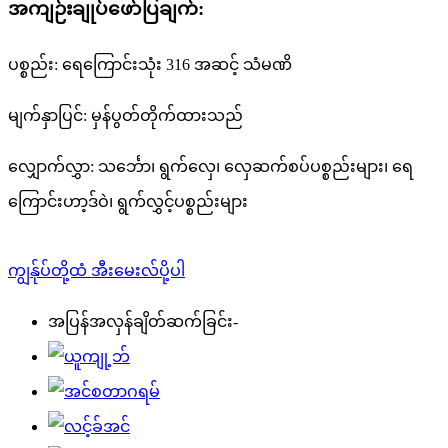
အကျဉ်းချုပ်ဖော်ပြချက်:
ပစ္စည်း: ရေကြောင်းသုံး 316 အဆင့် သံမဏိ
မျက်နှာပြင်: မှန်ပွတ်တိုက်ထားသည်
လျှောက်လွှာ: သင်္ဘော၊ ရွက်လှေ၊ လှေဆက်စပ်ပစ္စည်းများ၊ ရေ
ကြောင်းဟာ့ဒ်ဝဲ၊ ရွက်လွှင့်ပစ္စည်းများ
ကျွန်ုပ်တို့ထံ အီးမေးလ်ပို့ပါ
အပြန်အလှန်ချိတ်ဆက်ခြင်း-