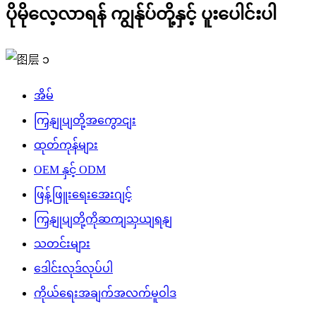
ပိုမိုလေ့လာရန် ကျွန်ုပ်တို့နှင့် ပူးပေါင်းပါ
အိမ်
ကြှနျုပျတို့အကွောငျး
ထုတ်ကုန်များ
OEM နှင့် ODM
ဖြန့်ဖြူးရေးအေးဂျင့်
ကြှနျုပျတို့ကိုဆကျသှယျရနျ
သတင်းများ
ဒေါင်းလုဒ်လုပ်ပါ
ကိုယ်ရေးအချက်အလက်မူဝါဒ