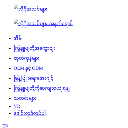
အိမ်
ကြှနျုပျတို့အကွောငျး
ထုတ်ကုန်များ
OEM နှင့် ODM
ဖြန့်ဖြူးရေးအေးဂျင့်
ကြှနျုပျတို့ကိုဆကျသှယျရနျ
သတင်းများ
VR
ဒေါင်းလုဒ်လုပ်ပါ
EN