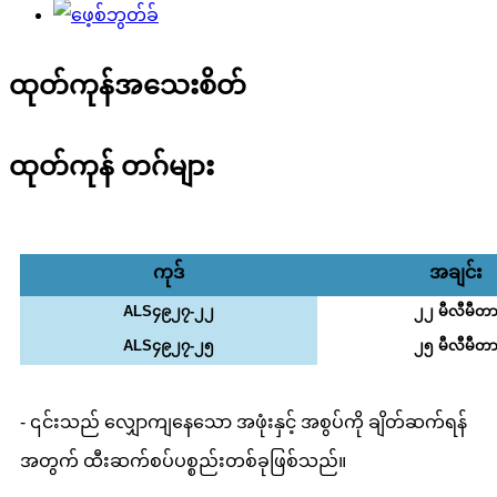
ထုတ်ကုန်အသေးစိတ်
ထုတ်ကုန် တဂ်များ
ကုဒ်
အချင်း
ALS၄၉၂၇-၂၂
၂၂ မီလီမီတ
ALS၄၉၂၇-၂၅
၂၅ မီလီမီတ
- ၎င်းသည် လျှောကျနေသော အဖုံးနှင့် အစွပ်ကို ချိတ်ဆက်ရန်
အတွက် ထီးဆက်စပ်ပစ္စည်းတစ်ခုဖြစ်သည်။