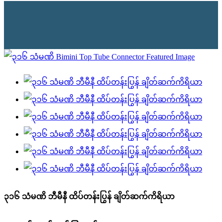
၃၁၆ သံမဏိ ဘီမီနီ ထိပ်တန်းပြွန် ချိတ်ဆက်ကိရိယာ