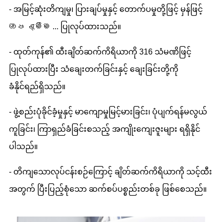
- အမြင့်ဆုံးတိကျမှု၊ ပြားချပ်မှုနှင့် တောက်ပမှုတို့ဖြင့် မှန်ဖြင့်
ඔප දැමීම ... ပြုလုပ်ထားသည်။
- ထုတ်ကုန်၏ ထီးချိတ်ဆက်ကိရိယာကို 316 သံမဏိဖြင့်
ပြုလုပ်ထားပြီး သံချေးတက်ခြင်းနှင့် ချေးခြင်းတို့ကို
ခံနိုင်ရည်ရှိသည်။
- ဖွဲ့စည်းပုံခိုင်ခံ့မှုနှင့် မာကျောမှုမြင့်မားခြင်း၊ ပုံပျက်ရန်မလွယ်
ကူခြင်း၊ ကြာရှည်ခံခြင်းစသည့် အကျိုးကျေးဇူးများ ရရှိနိုင်
ပါသည်။
- တိကျသောလုပ်ငန်းစဉ်ကြောင့် ချိတ်ဆက်ကိရိယာကို သင့်ထီး
အတွက် ပြီးပြည့်စုံသော ဆက်စပ်ပစ္စည်းတစ်ခု ဖြစ်စေသည်။